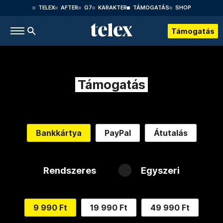
TELEX
AFTER
G7
KARAKTER
TÁMOGATÁS
SHOP
Támogatás
Támogatás
Bankkártya
PayPal
Átutalás
Rendszeres
Egyszeri
9 990 Ft
19 990 Ft
49 990 Ft