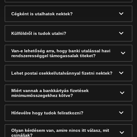
Cégként is utalhatok nektek?
Külföldről is tudok utalni?
Van-e lehetőség arra, hogy banki utalással havi
rendszerességgel támogassalak titeket?
Lehet postai csekkel/utalvánnyal fizetni nektek?
Miért vannak a bankkártyás fizetések
minimumösszegekhez kötve?
Hírlevélre hogy tudok feliratkozni?
Olyan kérdésem van, amire nincs itt válasz, mit
csináljak?