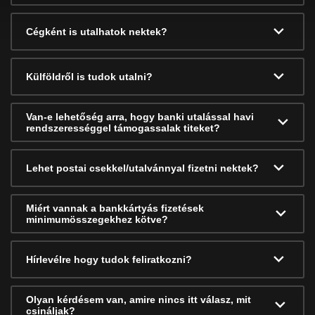
Cégként is utalhatok nektek?
Külföldről is tudok utalni?
Van-e lehetőség arra, hogy banki utalással havi
rendszerességgel támogassalak titeket?
Lehet postai csekkel/utalvánnyal fizetni nektek?
Miért vannak a bankkártyás fizetések
minimumösszegekhez kötve?
Hírlevélre hogy tudok feliratkozni?
Olyan kérdésem van, amire nincs itt válasz, mit
csináljak?