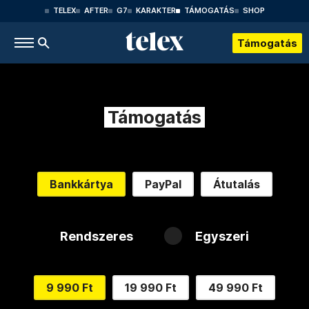
TELEX
AFTER
G7
KARAKTER
TÁMOGATÁS
SHOP
Támogatás
Támogatás
Bankkártya
PayPal
Átutalás
Rendszeres
Egyszeri
9 990 Ft
19 990 Ft
49 990 Ft