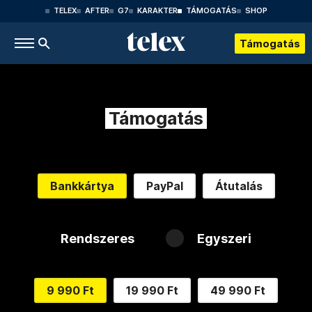
TELEX
AFTER
G7
KARAKTER
TÁMOGATÁS
SHOP
Támogatás
Támogatás
Bankkártya
PayPal
Átutalás
Rendszeres
Egyszeri
9 990 Ft
19 990 Ft
49 990 Ft