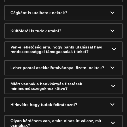
Cégként is utalhatok nektek?
Külföldről is tudok utalni?
Van-e lehetőség arra, hogy banki utalással havi
rendszerességgel támogassalak titeket?
Lehet postai csekkel/utalvánnyal fizetni nektek?
Miért vannak a bankkártyás fizetések
minimumösszegekhez kötve?
Hírlevélre hogy tudok feliratkozni?
Olyan kérdésem van, amire nincs itt válasz, mit
csináljak?