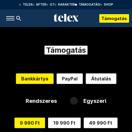
TELEX
AFTER
G7
KARAKTER
TÁMOGATÁS
SHOP
Támogatás
Támogatás
Bankkártya
PayPal
Átutalás
Rendszeres
Egyszeri
9 990 Ft
19 990 Ft
49 990 Ft