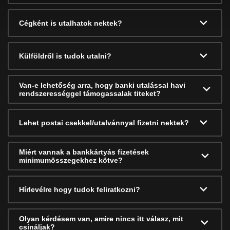
Cégként is utalhatok nektek?
Külföldről is tudok utalni?
Van-e lehetőség arra, hogy banki utalással havi
rendszerességgel támogassalak titeket?
Lehet postai csekkel/utalvánnyal fizetni nektek?
Miért vannak a bankkártyás fizetések
minimumösszegekhez kötve?
Hírlevélre hogy tudok feliratkozni?
Olyan kérdésem van, amire nincs itt válasz, mit
csináljak?