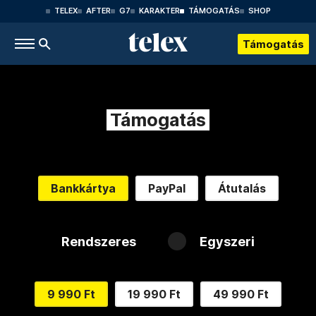
TELEX
AFTER
G7
KARAKTER
TÁMOGATÁS
SHOP
Támogatás
Támogatás
Bankkártya
PayPal
Átutalás
Rendszeres
Egyszeri
9 990 Ft
19 990 Ft
49 990 Ft