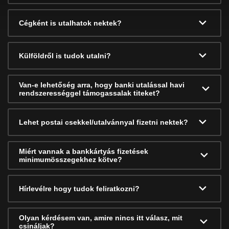
Cégként is utalhatok nektek?
Külföldről is tudok utalni?
Van-e lehetőség arra, hogy banki utalással havi
rendszerességgel támogassalak titeket?
Lehet postai csekkel/utalvánnyal fizetni nektek?
Miért vannak a bankkártyás fizetések
minimumösszegekhez kötve?
Hírlevélre hogy tudok feliratkozni?
Olyan kérdésem van, amire nincs itt válasz, mit
csináljak?