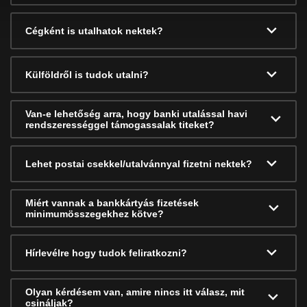
Cégként is utalhatok nektek?
Külföldről is tudok utalni?
Van-e lehetőség arra, hogy banki utalással havi
rendszerességgel támogassalak titeket?
Lehet postai csekkel/utalvánnyal fizetni nektek?
Miért vannak a bankkártyás fizetések
minimumösszegekhez kötve?
Hírlevélre hogy tudok feliratkozni?
Olyan kérdésem van, amire nincs itt válasz, mit
csináljak?