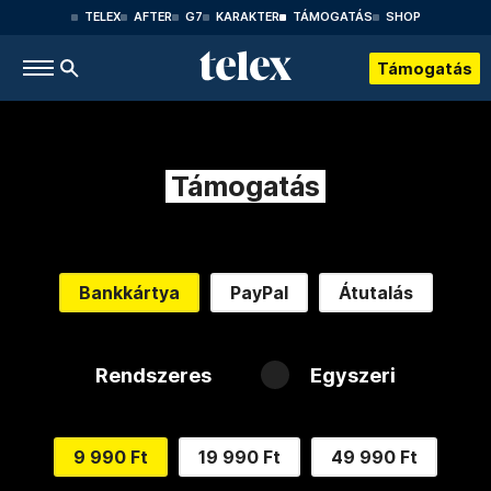
TELEX
AFTER
G7
KARAKTER
TÁMOGATÁS
SHOP
Támogatás
Támogatás
Bankkártya
PayPal
Átutalás
Rendszeres
Egyszeri
9 990 Ft
19 990 Ft
49 990 Ft