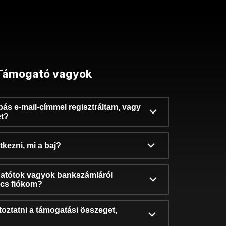
Támogató vagyok
ibás e-mail-címmel regisztráltam, vagy
et?
kezni, mi a baj?
atótok vagyok bankszámláról
incs fiókom?
oztatni a támogatási összeget,