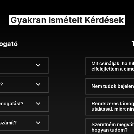
Gyakran Ismételt Kérdések
ogató
Mit csináljak, ha h
elfelejtettem a cím
k?
Nem tudok bejelent
támogatást?
Rendszeres támog
utalással, miért n
számít?
Szeretném megvált
hogyan tudom?