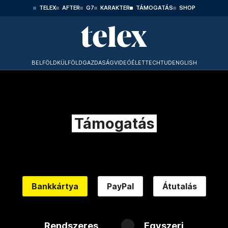
TELEX
AFTER
G7
KARAKTER
TÁMOGATÁS
SHOP
BELFÖLD
KÜLFÖLD
GAZDASÁG
VIDEÓ
ÉLET
TECHTUD
ENGLISH
Támogatás
Bankkártya
PayPal
Átutalás
Rendszeres
Egyszeri