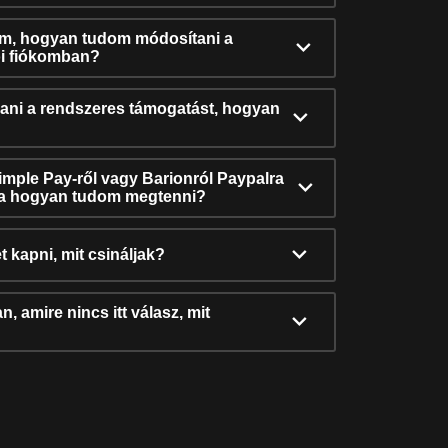
ám, hogyan tudom módosítani a
i fiókomban?
ni a rendszeres támogatást, hogyan
Simple Pay-ről vagy Barionról Paypalra
ra hogyan tudom megtenni?
t kapni, mit csináljak?
, amire nincs itt válasz, mit