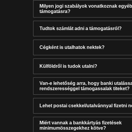
Milyen jogi szabályok vonatkoznak egyéb
támogatásra?
Tudtok számlát adni a támogatásról?
Cégként is utalhatok nektek?
Külföldről is tudok utalni?
Van-e lehetőség arra, hogy banki utalássa
rendszerességgel támogassalak titeket?
Lehet postai csekkel/utalvánnyal fizetni 
Miért vannak a bankkártyás fizetések
minimumösszegekhez kötve?