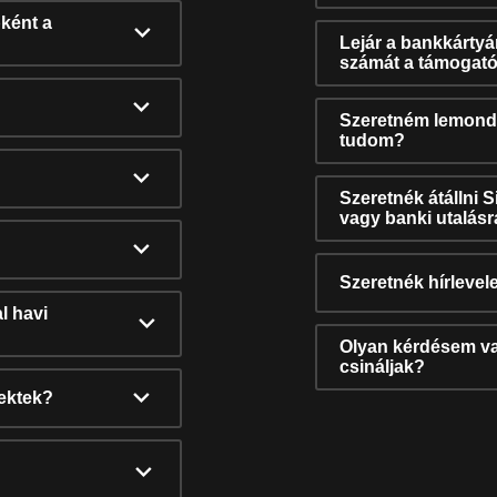
ként a
Lejár a bankkárty
számát a támogató
Szeretném lemonda
tudom?
Szeretnék átállni 
vagy banki utalás
Szeretnék hírlevele
l havi
Olyan kérdésem van
csináljak?
nektek?