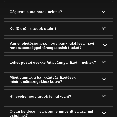
Cégként is utalhatok nektek?
Külföldről is tudok utalni?
Van-e lehetőség arra, hogy banki utalással havi
rendszerességgel támogassalak titeket?
Lehet postai csekkel/utalvánnyal fizetni nektek?
Miért vannak a bankkártyás fizetések
minimumösszegekhez kötve?
Hírlevélre hogy tudok feliratkozni?
Olyan kérdésem van, amire nincs itt válasz, mit
csináljak?