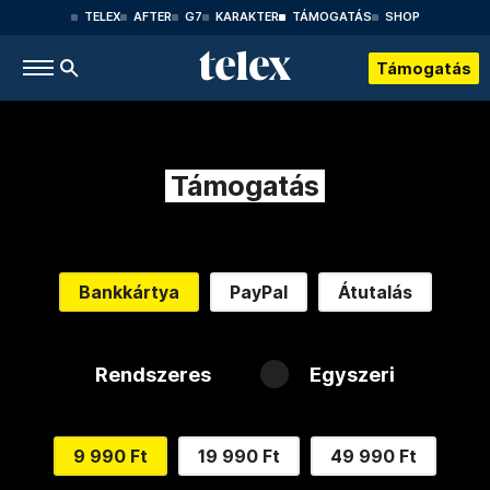
TELEX
AFTER
G7
KARAKTER
TÁMOGATÁS
SHOP
Támogatás
Támogatás
Bankkártya
PayPal
Átutalás
Rendszeres
Egyszeri
9 990 Ft
19 990 Ft
49 990 Ft