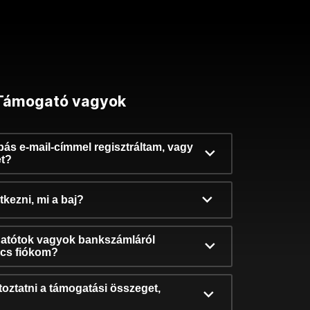
Támogató vagyok
ibás e-mail-címmel regisztráltam, vagy
et?
kezni, mi a baj?
atótok vagyok bankszámláról
incs fiókom?
oztatni a támogatási összeget,