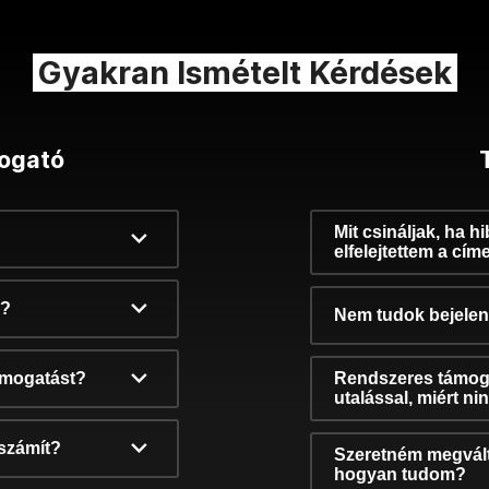
Gyakran Ismételt Kérdések
ogató
Mit csináljak, ha h
elfelejtettem a cím
k?
Nem tudok bejelent
támogatást?
Rendszeres támog
utalással, miért n
számít?
Szeretném megvált
hogyan tudom?