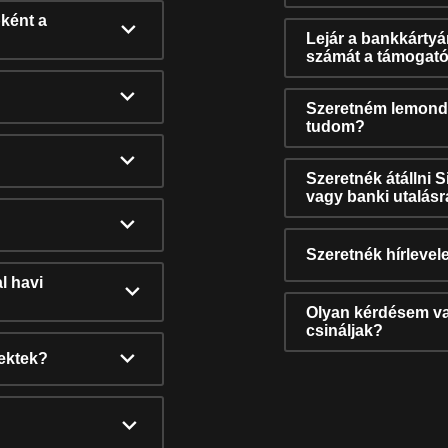
ként a
Lejár a bankkárty
számát a támogató
Szeretném lemonda
tudom?
Szeretnék átállni 
vagy banki utalás
Szeretnék hírlevele
l havi
Olyan kérdésem van
csináljak?
nektek?