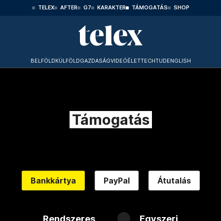
TELEX
AFTER
G7
KARAKTER
TÁMOGATÁS
SHOP
BELFÖLD
KÜLFÖLD
GAZDASÁG
VIDEÓ
ÉLET
TECHTUD
ENGLISH
Támogatás
Bankkártya
PayPal
Átutalás
Rendszeres
Egyszeri