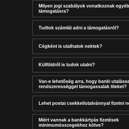
Milyen jogi szabályok vonatkoznak egyéb
támogatásra?
Tudtok számlát adni a támogatásról?
Cégként is utalhatok nektek?
Külföldről is tudok utalni?
Van-e lehetőség arra, hogy banki utalássa
rendszerességgel támogassalak titeket?
Lehet postai csekkel/utalvánnyal fizetni 
Miért vannak a bankkártyás fizetések
minimumösszegekhez kötve?