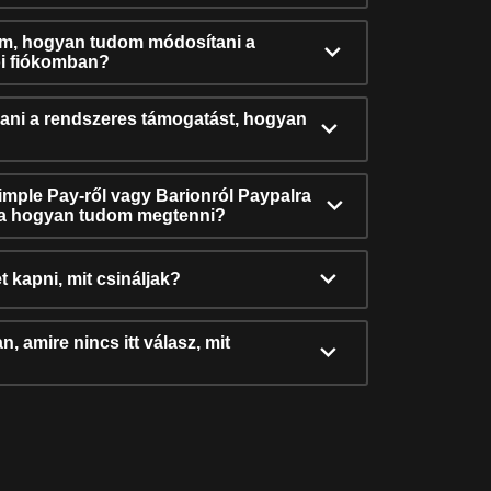
ám, hogyan tudom módosítani a
i fiókomban?
ni a rendszeres támogatást, hogyan
Simple Pay-ről vagy Barionról Paypalra
ra hogyan tudom megtenni?
t kapni, mit csináljak?
, amire nincs itt válasz, mit