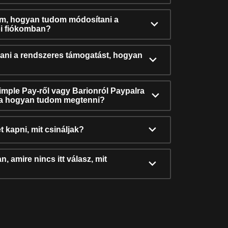
ám, hogyan tudom módosítani a
i fiókomban?
ni a rendszeres támogatást, hogyan
Simple Pay-ről vagy Barionról Paypalra
ra hogyan tudom megtenni?
t kapni, mit csináljak?
, amire nincs itt válasz, mit