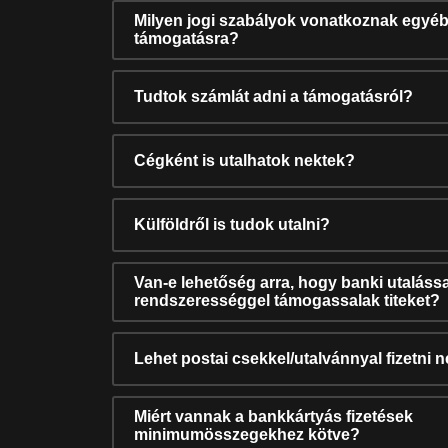
Milyen jogi szabályok vonatkoznak egyéb
támogatásra?
Tudtok számlát adni a támogatásról?
Cégként is utalhatok nektek?
Külföldről is tudok utalni?
Van-e lehetőség arra, hogy banki utalássa
rendszerességgel támogassalak titeket?
Lehet postai csekkel/utalvánnyal fizetni 
Miért vannak a bankkártyás fizetések
minimumösszegekhez kötve?