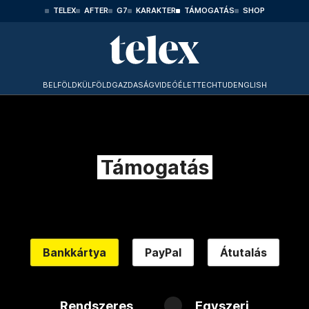
TELEX
AFTER
G7
KARAKTER
TÁMOGATÁS
SHOP
BELFÖLD
KÜLFÖLD
GAZDASÁG
VIDEÓ
ÉLET
TECHTUD
ENGLISH
Támogatás
Bankkártya
PayPal
Átutalás
Rendszeres
Egyszeri