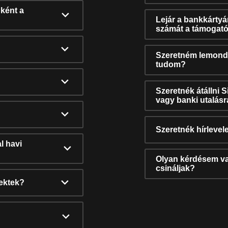
ként a
Lejár a bankkárty
számát a támogató
Szeretném lemonda
tudom?
Szeretnék átállni 
vagy banki utalás
Szeretnék hírlevele
l havi
Olyan kérdésem van
csináljak?
nektek?