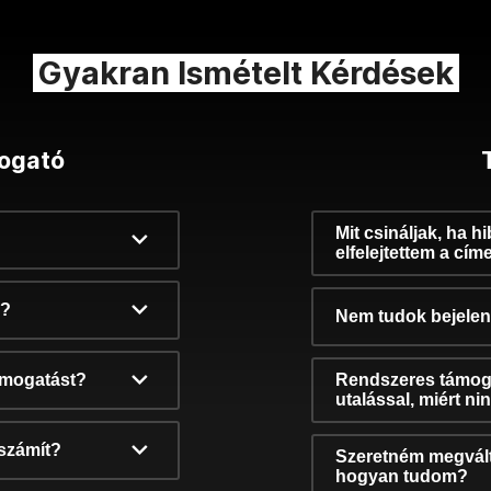
Gyakran Ismételt Kérdések
ogató
Mit csináljak, ha h
elfelejtettem a cím
k?
Nem tudok bejelent
támogatást?
Rendszeres támog
utalással, miért n
számít?
Szeretném megvált
hogyan tudom?