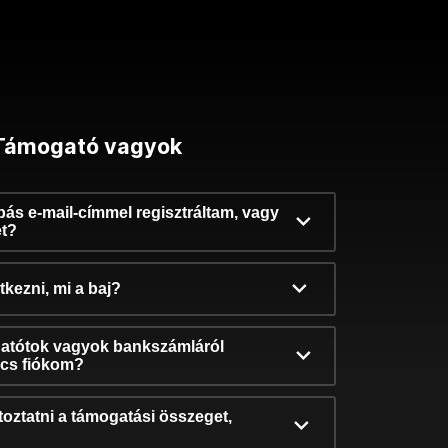
Támogató vagyok
ibás e-mail-címmel regisztráltam, vagy
et?
kezni, mi a baj?
atótok vagyok bankszámláról
incs fiókom?
oztatni a támogatási összeget,