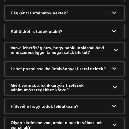
Cégként is utalhatok nektek?
Külföldről is tudok utalni?
Van-e lehetőség arra, hogy banki utalással havi
rendszerességgel támogassalak titeket?
Lehet postai csekkel/utalvánnyal fizetni nektek?
Miért vannak a bankkártyás fizetések
minimumösszegekhez kötve?
Hírlevélre hogy tudok feliratkozni?
Olyan kérdésem van, amire nincs itt válasz, mit
csináljak?