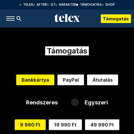
TELEX
AFTER
G7
KARAKTER
TÁMOGATÁS
SHOP
Támogatás
Támogatás
Bankkártya
PayPal
Átutalás
Rendszeres
Egyszeri
9 990 Ft
19 990 Ft
49 990 Ft