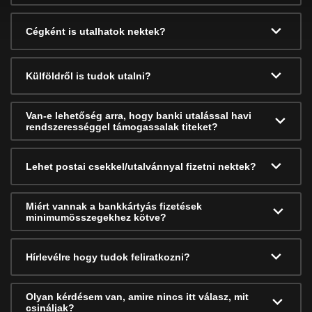
Cégként is utalhatok nektek?
Külföldről is tudok utalni?
Van-e lehetőség arra, hogy banki utalással havi
rendszerességgel támogassalak titeket?
Lehet postai csekkel/utalvánnyal fizetni nektek?
Miért vannak a bankkártyás fizetések
minimumösszegekhez kötve?
Hírlevélre hogy tudok feliratkozni?
Olyan kérdésem van, amire nincs itt válasz, mit
csináljak?