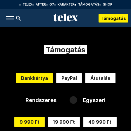
TELEX
AFTER
G7
KARAKTER
TÁMOGATÁS
SHOP
Támogatás
Támogatás
Bankkártya
PayPal
Átutalás
Rendszeres
Egyszeri
9 990 Ft
19 990 Ft
49 990 Ft