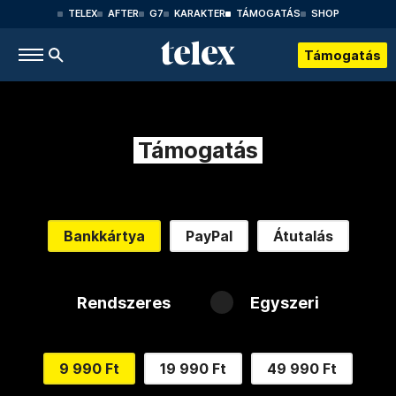
TELEX
AFTER
G7
KARAKTER
TÁMOGATÁS
SHOP
Támogatás
Támogatás
Bankkártya
PayPal
Átutalás
Rendszeres
Egyszeri
9 990 Ft
19 990 Ft
49 990 Ft