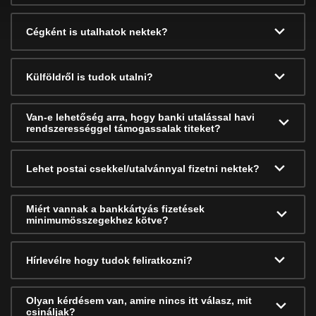
Cégként is utalhatok nektek?
Külföldről is tudok utalni?
Van-e lehetőség arra, hogy banki utalással havi
rendszerességgel támogassalak titeket?
Lehet postai csekkel/utalvánnyal fizetni nektek?
Miért vannak a bankkártyás fizetések
minimumösszegekhez kötve?
Hírlevélre hogy tudok feliratkozni?
Olyan kérdésem van, amire nincs itt válasz, mit
csináljak?