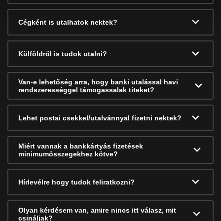
Cégként is utalhatok nektek?
Külföldről is tudok utalni?
Van-e lehetőség arra, hogy banki utalással havi
rendszerességgel támogassalak titeket?
Lehet postai csekkel/utalvánnyal fizetni nektek?
Miért vannak a bankkártyás fizetések
minimumösszegekhez kötve?
Hírlevélre hogy tudok feliratkozni?
Olyan kérdésem van, amire nincs itt válasz, mit
csináljak?