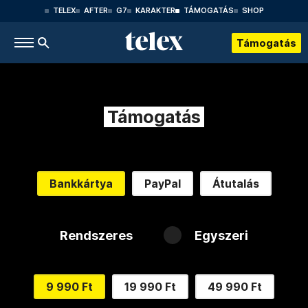
TELEX
AFTER
G7
KARAKTER
TÁMOGATÁS
SHOP
Támogatás
Támogatás
Bankkártya
PayPal
Átutalás
Rendszeres
Egyszeri
9 990 Ft
19 990 Ft
49 990 Ft