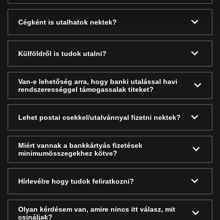
Cégként is utalhatok nektek?
Külföldről is tudok utalni?
Van-e lehetőség arra, hogy banki utalással havi
rendszerességgel támogassalak titeket?
Lehet postai csekkel/utalvánnyal fizetni nektek?
Miért vannak a bankkártyás fizetések
minimumösszegekhez kötve?
Hírlevélre hogy tudok feliratkozni?
Olyan kérdésem van, amire nincs itt válasz, mit
csináljak?