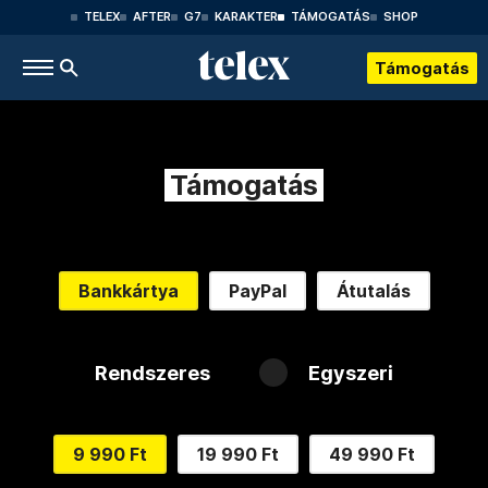
TELEX
AFTER
G7
KARAKTER
TÁMOGATÁS
SHOP
Támogatás
Támogatás
Bankkártya
PayPal
Átutalás
Rendszeres
Egyszeri
9 990 Ft
19 990 Ft
49 990 Ft