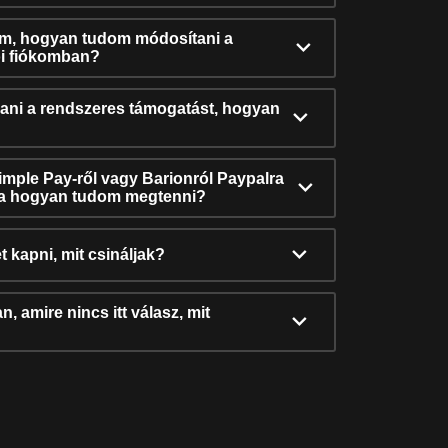
ám, hogyan tudom módosítani a
i fiókomban?
ni a rendszeres támogatást, hogyan
Simple Pay-ről vagy Barionról Paypalra
ra hogyan tudom megtenni?
t kapni, mit csináljak?
, amire nincs itt válasz, mit