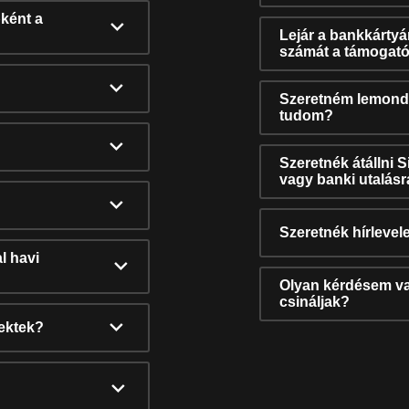
ként a
Lejár a bankkárty
számát a támogató
Szeretném lemonda
tudom?
Szeretnék átállni 
vagy banki utalás
Szeretnék hírlevele
l havi
Olyan kérdésem van
csináljak?
nektek?