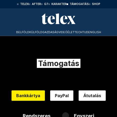
TELEX
AFTER
G7
KARAKTER
TÁMOGATÁS
SHOP
BELFÖLD
KÜLFÖLD
GAZDASÁG
VIDEÓ
ÉLET
TECHTUD
ENGLISH
Támogatás
Bankkártya
PayPal
Átutalás
Rendszeres
Egyszeri