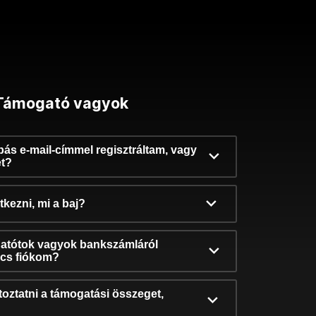
Támogató vagyok
ibás e-mail-címmel regisztráltam, vagy
et?
kezni, mi a baj?
atótok vagyok bankszámláról
incs fiókom?
oztatni a támogatási összeget,