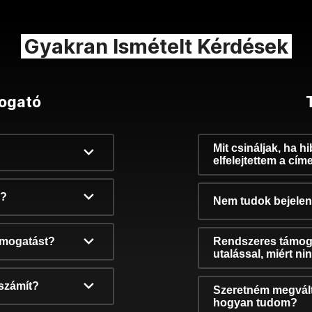
Gyakran Ismételt Kérdések
ogató
Mit csináljak, ha h
elfelejtettem a cím
k?
Nem tudok bejelent
támogatást?
Rendszeres támog
utalással, miért n
számít?
Szeretném megvált
hogyan tudom?