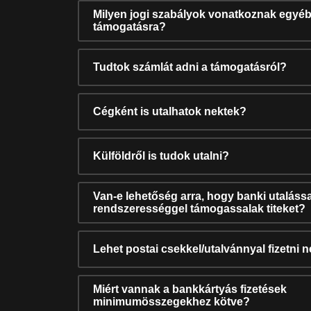
Milyen jogi szabályok vonatkoznak egyéb
támogatásra?
Tudtok számlát adni a támogatásról?
Cégként is utalhatok nektek?
Külföldről is tudok utalni?
Van-e lehetőség arra, hogy banki utalássa
rendszerességgel támogassalak titeket?
Lehet postai csekkel/utalvánnyal fizetni 
Miért vannak a bankkártyás fizetések
minimumösszegekhez kötve?