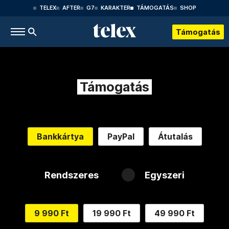
TELEX
AFTER
G7
KARAKTER
TÁMOGATÁS
SHOP
Támogatás
Támogatás
Bankkártya
PayPal
Átutalás
Rendszeres
Egyszeri
9 990 Ft
19 990 Ft
49 990 Ft