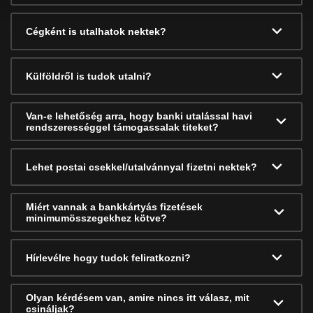
Cégként is utalhatok nektek?
Külföldről is tudok utalni?
Van-e lehetőség arra, hogy banki utalással havi
rendszerességgel támogassalak titeket?
Lehet postai csekkel/utalvánnyal fizetni nektek?
Miért vannak a bankkártyás fizetések
minimumösszegekhez kötve?
Hírlevélre hogy tudok feliratkozni?
Olyan kérdésem van, amire nincs itt válasz, mit
csináljak?