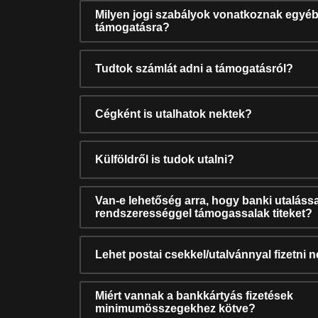
Milyen jogi szabályok vonatkoznak egyéb
támogatásra?
Tudtok számlát adni a támogatásról?
Cégként is utalhatok nektek?
Külföldről is tudok utalni?
Van-e lehetőség arra, hogy banki utalássa
rendszerességgel támogassalak titeket?
Lehet postai csekkel/utalvánnyal fizetni 
Miért vannak a bankkártyás fizetések
minimumösszegekhez kötve?