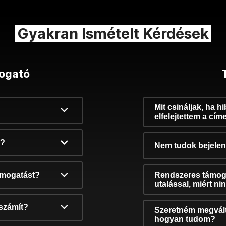
Gyakran Ismételt Kérdések
ogató
Mit csináljak, ha h
elfelejtettem a cím
k?
Nem tudok bejelent
támogatást?
Rendszeres támog
utalással, miért n
számít?
Szeretném megvált
hogyan tudom?