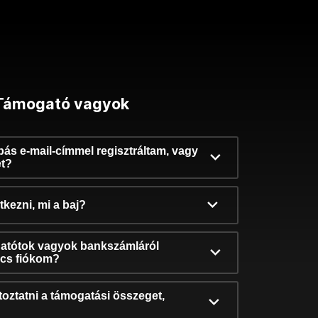
Támogató vagyok
ibás e-mail-címmel regisztráltam, vagy
et?
kezni, mi a baj?
atótok vagyok bankszámláról
incs fiókom?
oztatni a támogatási összeget,