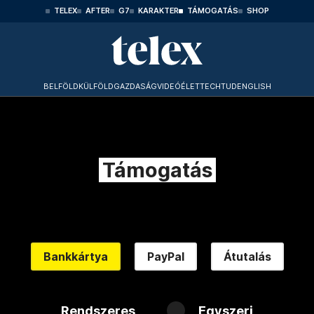
TELEX
AFTER
G7
KARAKTER
TÁMOGATÁS
SHOP
BELFÖLD
KÜLFÖLD
GAZDASÁG
VIDEÓ
ÉLET
TECHTUD
ENGLISH
Támogatás
Bankkártya
PayPal
Átutalás
Rendszeres
Egyszeri