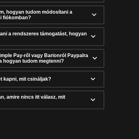
ám, hogyan tudom módosítani a
i fiókomban?
ni a rendszeres támogatást, hogyan
Simple Pay-ről vagy Barionról Paypalra
ra hogyan tudom megtenni?
t kapni, mit csináljak?
, amire nincs itt válasz, mit