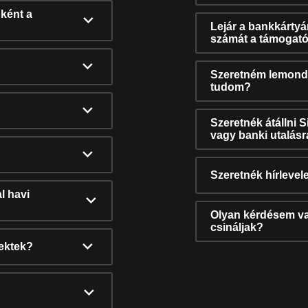
ként a
Lejár a bankkárty
számát a támogató
Szeretném lemonda
tudom?
Szeretnék átállni 
vagy banki utalás
Szeretnék hírlevele
l havi
Olyan kérdésem van
csináljak?
nektek?