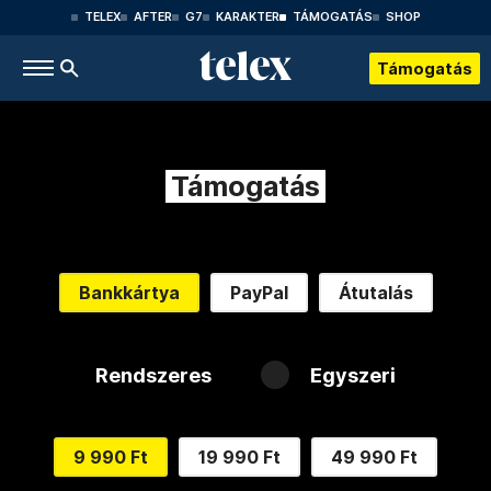
TELEX
AFTER
G7
KARAKTER
TÁMOGATÁS
SHOP
Támogatás
Támogatás
Bankkártya
PayPal
Átutalás
Rendszeres
Egyszeri
9 990 Ft
19 990 Ft
49 990 Ft