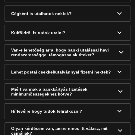
Cégként is utalhatok nektek?
Külföldről is tudok utalni?
Van-e lehetőség arra, hogy banki utalással havi
rendszerességgel támogassalak titeket?
Lehet postai csekkel/utalvánnyal fizetni nektek?
Miért vannak a bankkártyás fizetések
minimumösszegekhez kötve?
Hírlevélre hogy tudok feliratkozni?
Olyan kérdésem van, amire nincs itt válasz, mit
csináljak?