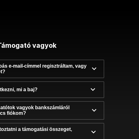
Támogató vagyok
ibás e-mail-címmel regisztráltam, vagy
et?
kezni, mi a baj?
atótok vagyok bankszámláról
incs fiókom?
oztatni a támogatási összeget,