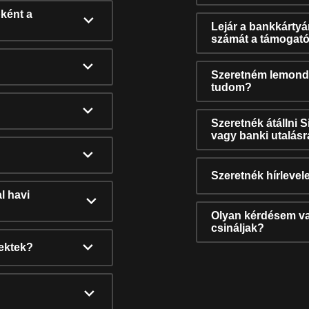
ként a
Lejár a bankkárty
számát a támogató
Szeretném lemonda
tudom?
Szeretnék átállni 
vagy banki utalás
Szeretnék hírlevele
l havi
Olyan kérdésem van
csináljak?
nektek?