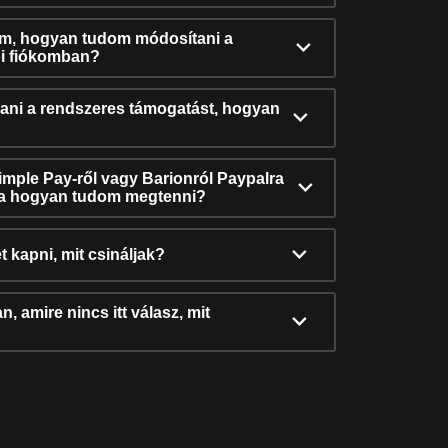
ám, hogyan tudom módosítani a
i fiókomban?
ni a rendszeres támogatást, hogyan
Simple Pay-ről vagy Barionról Paypalra
ra hogyan tudom megtenni?
t kapni, mit csináljak?
, amire nincs itt válasz, mit