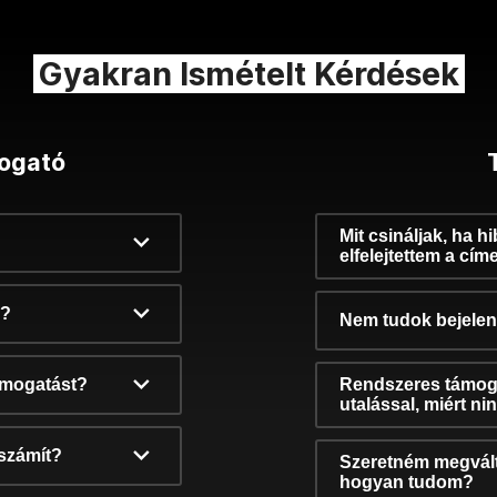
Gyakran Ismételt Kérdések
ogató
Mit csináljak, ha h
elfelejtettem a cím
k?
Nem tudok bejelent
támogatást?
Rendszeres támog
utalással, miért n
számít?
Szeretném megvált
hogyan tudom?