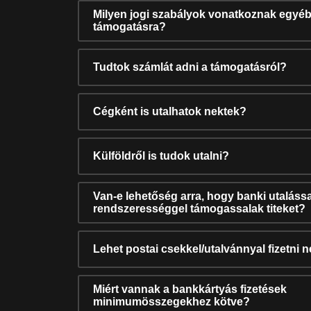
Milyen jogi szabályok vonatkoznak egyéb
támogatásra?
Tudtok számlát adni a támogatásról?
Cégként is utalhatok nektek?
Külföldről is tudok utalni?
Van-e lehetőség arra, hogy banki utalássa
rendszerességgel támogassalak titeket?
Lehet postai csekkel/utalvánnyal fizetni 
Miért vannak a bankkártyás fizetések
minimumösszegekhez kötve?