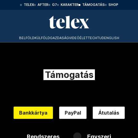
TELEX
AFTER
G7
KARAKTER
TÁMOGATÁS
SHOP
BELFÖLD
KÜLFÖLD
GAZDASÁG
VIDEÓ
ÉLET
TECHTUD
ENGLISH
Támogatás
Bankkártya
PayPal
Átutalás
Rendszeres
Egyszeri