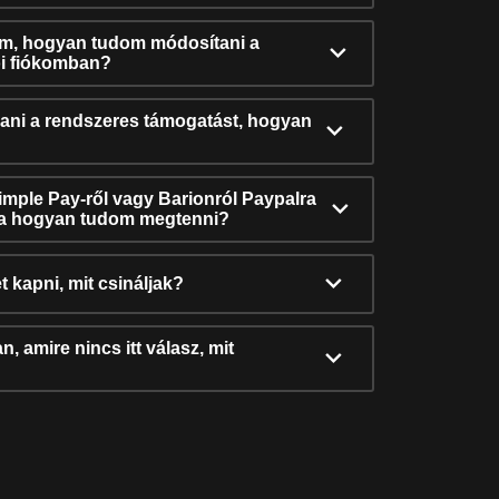
ám, hogyan tudom módosítani a
i fiókomban?
ni a rendszeres támogatást, hogyan
Simple Pay-ről vagy Barionról Paypalra
ra hogyan tudom megtenni?
t kapni, mit csináljak?
, amire nincs itt válasz, mit