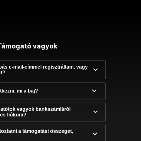
Támogató vagyok
ibás e-mail-címmel regisztráltam, vagy
et?
kezni, mi a baj?
atótok vagyok bankszámláról
incs fiókom?
oztatni a támogatási összeget,