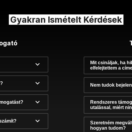
Gyakran Ismételt Kérdések
ogató
Mit csináljak, ha h
elfelejtettem a cím
k?
Nem tudok bejelent
támogatást?
Rendszeres támog
utalással, miért n
számít?
Szeretném megvált
hogyan tudom?