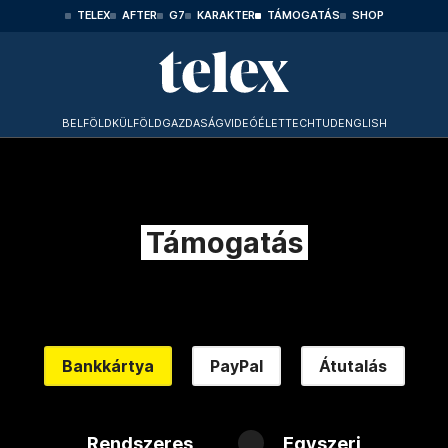
TELEX
AFTER
G7
KARAKTER
TÁMOGATÁS
SHOP
BELFÖLD
KÜLFÖLD
GAZDASÁG
VIDEÓ
ÉLET
TECHTUD
ENGLISH
Támogatás
Bankkártya
PayPal
Átutalás
Rendszeres
Egyszeri