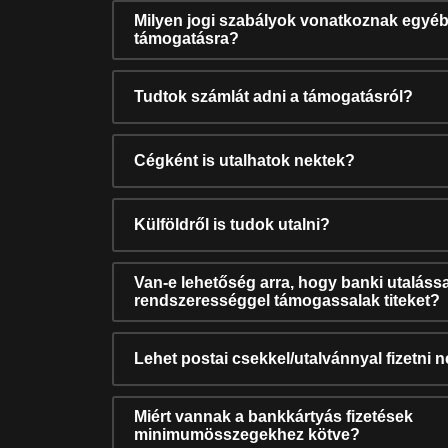
Milyen jogi szabályok vonatkoznak egyéb
támogatásra?
Tudtok számlát adni a támogatásról?
Cégként is utalhatok nektek?
Külföldről is tudok utalni?
Van-e lehetőség arra, hogy banki utalássa
rendszerességgel támogassalak titeket?
Lehet postai csekkel/utalvánnyal fizetni 
Miért vannak a bankkártyás fizetések
minimumösszegekhez kötve?