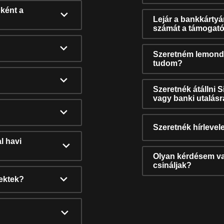
ként a
Lejár a bankkárty
számát a támogató
Szeretném lemonda
tudom?
Szeretnék átállni 
vagy banki utalás
Szeretnék hírlevele
l havi
Olyan kérdésem van
csináljak?
nektek?