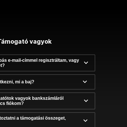
Támogató vagyok
ibás e-mail-címmel regisztráltam, vagy
et?
kezni, mi a baj?
atótok vagyok bankszámláról
incs fiókom?
oztatni a támogatási összeget,