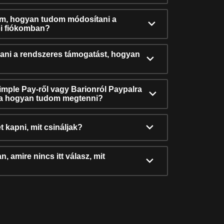
ám, hogyan tudom módosítani a
i fiókomban?
ni a rendszeres támogatást, hogyan
Simple Pay-ről vagy Barionról Paypalra
ra hogyan tudom megtenni?
t kapni, mit csináljak?
, amire nincs itt válasz, mit