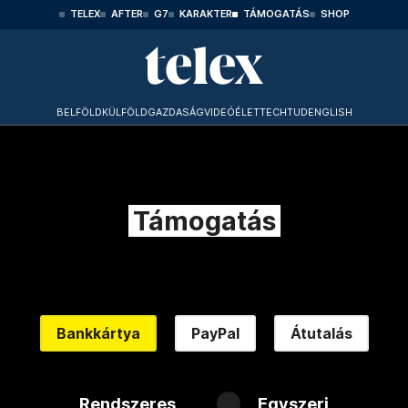
TELEX
AFTER
G7
KARAKTER
TÁMOGATÁS
SHOP
BELFÖLD
KÜLFÖLD
GAZDASÁG
VIDEÓ
ÉLET
TECHTUD
ENGLISH
Támogatás
Bankkártya
PayPal
Átutalás
Rendszeres
Egyszeri