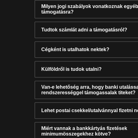
Milyen jogi szabályok vonatkoznak egyéb
támogatásra?
Tudtok számlát adni a támogatásról?
Cégként is utalhatok nektek?
Külföldről is tudok utalni?
Van-e lehetőség arra, hogy banki utalássa
rendszerességgel támogassalak titeket?
Lehet postai csekkel/utalvánnyal fizetni 
Miért vannak a bankkártyás fizetések
minimumösszegekhez kötve?