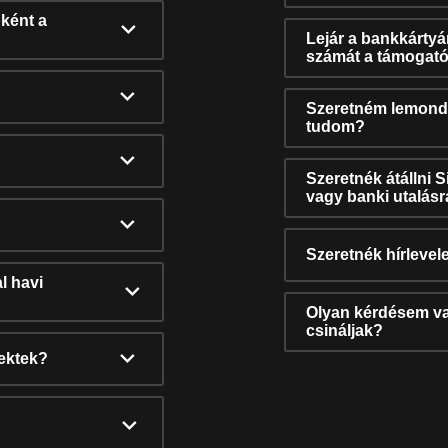
ként a
Lejár a bankkárty
számát a támogató
Szeretném lemonda
tudom?
Szeretnék átállni 
vagy banki utalás
Szeretnék hírlevele
l havi
Olyan kérdésem van
csináljak?
nektek?