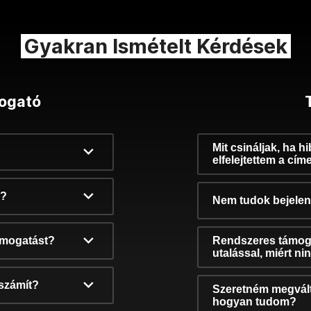
Gyakran Ismételt Kérdések
ogató
Mit csináljak, ha h
elfelejtettem a cím
k?
Nem tudok bejelent
támogatást?
Rendszeres támog
utalással, miért n
számít?
Szeretném megvált
hogyan tudom?