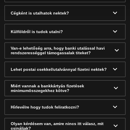
Cégként is utalhatok nektek?
Külföldről is tudok utalni?
Van-e lehetőség arra, hogy banki utalással havi
rendszerességgel támogassalak titeket?
Lehet postai csekkel/utalvánnyal fizetni nektek?
Miért vannak a bankkártyás fizetések
minimumösszegekhez kötve?
Hírlevélre hogy tudok feliratkozni?
Olyan kérdésem van, amire nincs itt válasz, mit
csináljak?