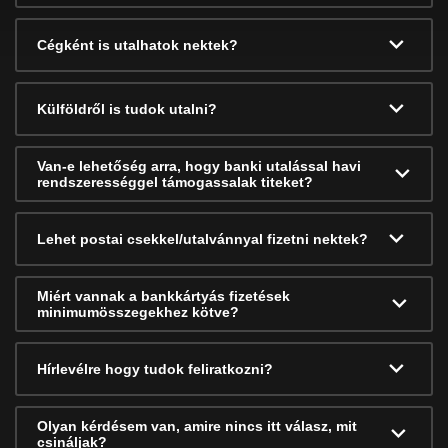
Cégként is utalhatok nektek?
Külföldről is tudok utalni?
Van-e lehetőség arra, hogy banki utalással havi
rendszerességgel támogassalak titeket?
Lehet postai csekkel/utalvánnyal fizetni nektek?
Miért vannak a bankkártyás fizetések
minimumösszegekhez kötve?
Hírlevélre hogy tudok feliratkozni?
Olyan kérdésem van, amire nincs itt válasz, mit
csináljak?