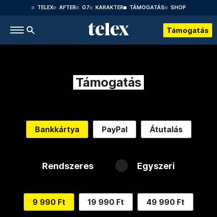
TELEX
AFTER
G7
KARAKTER
TÁMOGATÁS
SHOP
Támogatás
Támogatás
Bankkártya
PayPal
Átutalás
Rendszeres
Egyszeri
9 990 Ft
19 990 Ft
49 990 Ft