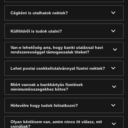
Cégként is utalhatok nektek?
Külföldről is tudok utalni?
Van-e lehetőség arra, hogy banki utalással havi
rendszerességgel támogassalak titeket?
Lehet postai csekkel/utalvánnyal fizetni nektek?
Miért vannak a bankkártyás fizetések
minimumösszegekhez kötve?
Hírlevélre hogy tudok feliratkozni?
Olyan kérdésem van, amire nincs itt válasz, mit
csináljak?