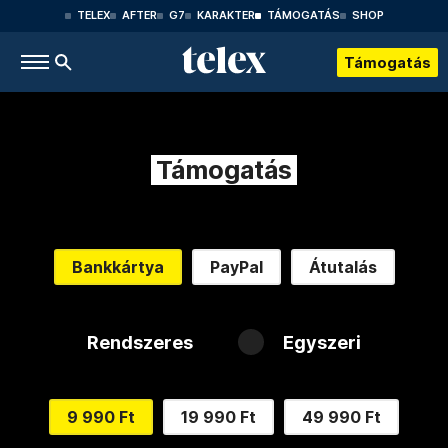
TELEX
AFTER
G7
KARAKTER
TÁMOGATÁS
SHOP
Támogatás
Támogatás
Bankkártya
PayPal
Átutalás
Rendszeres
Egyszeri
9 990 Ft
19 990 Ft
49 990 Ft