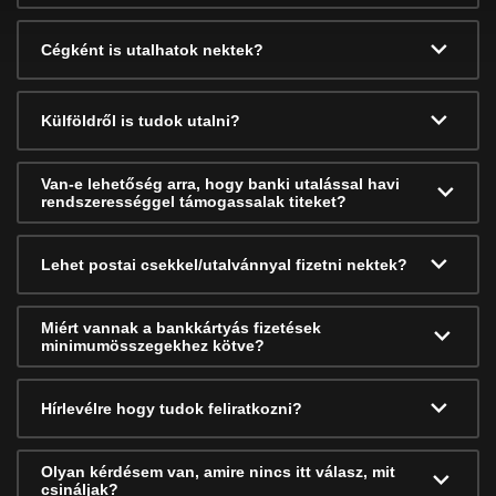
Cégként is utalhatok nektek?
Külföldről is tudok utalni?
Van-e lehetőség arra, hogy banki utalással havi
rendszerességgel támogassalak titeket?
Lehet postai csekkel/utalvánnyal fizetni nektek?
Miért vannak a bankkártyás fizetések
minimumösszegekhez kötve?
Hírlevélre hogy tudok feliratkozni?
Olyan kérdésem van, amire nincs itt válasz, mit
csináljak?