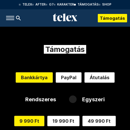
TELEX
AFTER
G7
KARAKTER
TÁMOGATÁS
SHOP
Támogatás
Támogatás
Bankkártya
PayPal
Átutalás
Rendszeres
Egyszeri
9 990 Ft
19 990 Ft
49 990 Ft