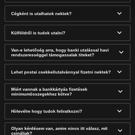
Cégként is utalhatok nektek?
Külföldről is tudok utalni?
Van-e lehetőség arra, hogy banki utalással havi
rendszerességgel támogassalak titeket?
Lehet postai csekkel/utalvánnyal fizetni nektek?
Miért vannak a bankkártyás fizetések
minimumösszegekhez kötve?
Hírlevélre hogy tudok feliratkozni?
Olyan kérdésem van, amire nincs itt válasz, mit
csináljak?