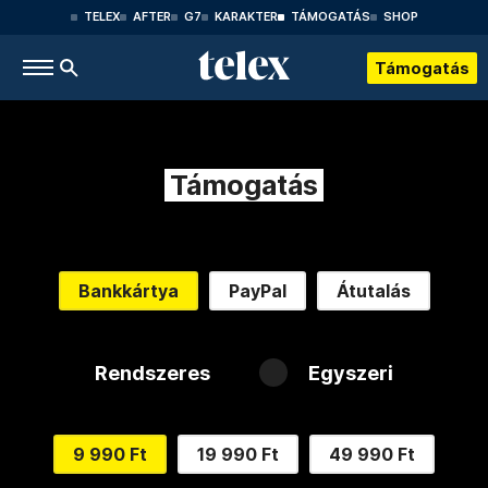
TELEX
AFTER
G7
KARAKTER
TÁMOGATÁS
SHOP
Támogatás
Támogatás
Bankkártya
PayPal
Átutalás
Rendszeres
Egyszeri
9 990 Ft
19 990 Ft
49 990 Ft