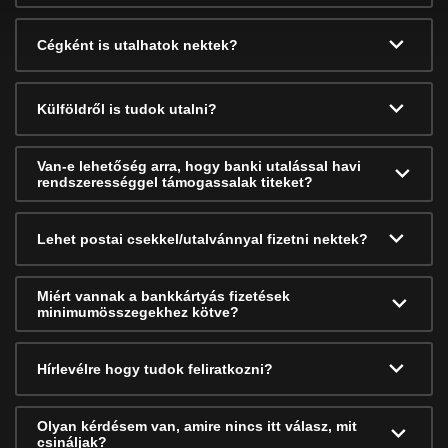
Cégként is utalhatok nektek?
Külföldről is tudok utalni?
Van-e lehetőség arra, hogy banki utalással havi
rendszerességgel támogassalak titeket?
Lehet postai csekkel/utalvánnyal fizetni nektek?
Miért vannak a bankkártyás fizetések
minimumösszegekhez kötve?
Hírlevélre hogy tudok feliratkozni?
Olyan kérdésem van, amire nincs itt válasz, mit
csináljak?