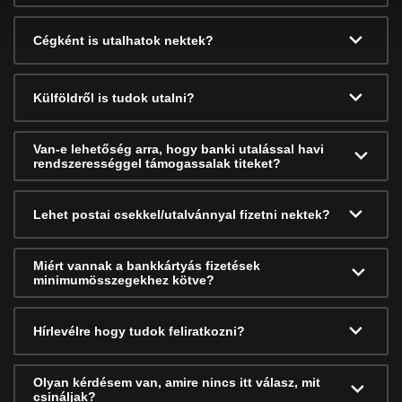
Cégként is utalhatok nektek?
Külföldről is tudok utalni?
Van-e lehetőség arra, hogy banki utalással havi
rendszerességgel támogassalak titeket?
Lehet postai csekkel/utalvánnyal fizetni nektek?
Miért vannak a bankkártyás fizetések
minimumösszegekhez kötve?
Hírlevélre hogy tudok feliratkozni?
Olyan kérdésem van, amire nincs itt válasz, mit
csináljak?