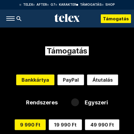
TELEX
AFTER
G7
KARAKTER
TÁMOGATÁS
SHOP
Támogatás
Támogatás
Bankkártya
PayPal
Átutalás
Rendszeres
Egyszeri
9 990 Ft
19 990 Ft
49 990 Ft