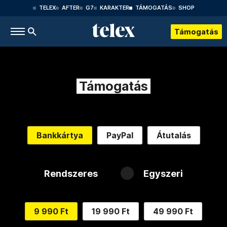
TELEX
AFTER
G7
KARAKTER
TÁMOGATÁS
SHOP
Támogatás
Támogatás
Bankkártya
PayPal
Átutalás
Rendszeres
Egyszeri
9 990 Ft
19 990 Ft
49 990 Ft