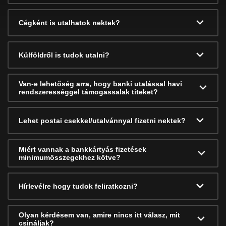
Cégként is utalhatok nektek?
Külföldről is tudok utalni?
Van-e lehetőség arra, hogy banki utalással havi
rendszerességgel támogassalak titeket?
Lehet postai csekkel/utalvánnyal fizetni nektek?
Miért vannak a bankkártyás fizetések
minimumösszegekhez kötve?
Hírlevélre hogy tudok feliratkozni?
Olyan kérdésem van, amire nincs itt válasz, mit
csináljak?