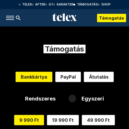
TELEX
AFTER
G7
KARAKTER
TÁMOGATÁS
SHOP
Támogatás
Támogatás
Bankkártya
PayPal
Átutalás
Rendszeres
Egyszeri
9 990 Ft
19 990 Ft
49 990 Ft