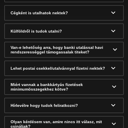
Cégként is utalhatok nektek?
Külföldről is tudok utalni?
Van-e lehetőség arra, hogy banki utalással havi
rendszerességgel támogassalak titeket?
Lehet postai csekkel/utalvánnyal fizetni nektek?
Miért vannak a bankkártyás fizetések
minimumösszegekhez kötve?
Hírlevélre hogy tudok feliratkozni?
Olyan kérdésem van, amire nincs itt válasz, mit
csináljak?