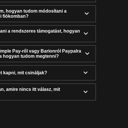
ám, hogyan tudom módosítani a
i fiókomban?
ni a rendszeres támogatást, hogyan
Simple Pay-ről vagy Barionról Paypalra
ra hogyan tudom megtenni?
t kapni, mit csináljak?
, amire nincs itt válasz, mit