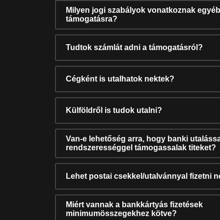
Milyen jogi szabályok vonatkoznak egyéb
támogatásra?
Tudtok számlát adni a támogatásról?
Cégként is utalhatok nektek?
Külföldről is tudok utalni?
Van-e lehetőség arra, hogy banki utalássa
rendszerességgel támogassalak titeket?
Lehet postai csekkel/utalvánnyal fizetni 
Miért vannak a bankkártyás fizetések
minimumösszegekhez kötve?