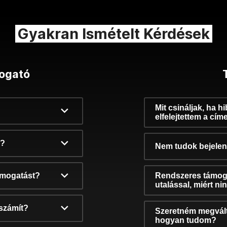
Gyakran Ismételt Kérdések
ogató
Mit csináljak, ha h
elfelejtettem a cím
k?
Nem tudok bejelent
támogatást?
Rendszeres támog
utalással, miért n
számít?
Szeretném megvált
hogyan tudom?