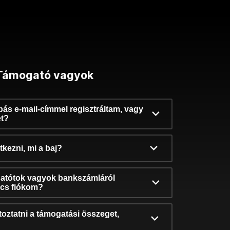
Támogató vagyok
ibás e-mail-címmel regisztráltam, vagy
et?
kezni, mi a baj?
atótok vagyok bankszámláról
incs fiókom?
oztatni a támogatási összeget,