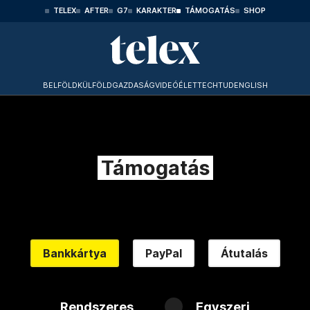
TELEX
AFTER
G7
KARAKTER
TÁMOGATÁS
SHOP
BELFÖLD
KÜLFÖLD
GAZDASÁG
VIDEÓ
ÉLET
TECHTUD
ENGLISH
Támogatás
Bankkártya
PayPal
Átutalás
Rendszeres
Egyszeri