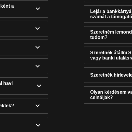
ként a
Lejár a bankkárty
számát a támogató
Szeretném lemonda
tudom?
Szeretnék átállni 
vagy banki utalás
Szeretnék hírlevele
l havi
Olyan kérdésem van
csináljak?
nektek?