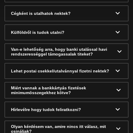
Cégként is utalhatok nektek?
Külföldről is tudok utalni?
Van-e lehetőség arra, hogy banki utalással havi
rendszerességgel támogassalak titeket?
Lehet postai csekkel/utalvánnyal fizetni nektek?
Miért vannak a bankkártyás fizetések
minimumösszegekhez kötve?
Hírlevélre hogy tudok feliratkozni?
Olyan kérdésem van, amire nincs itt válasz, mit
csináljak?