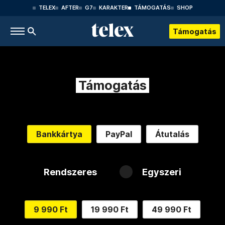
TELEX
AFTER
G7
KARAKTER
TÁMOGATÁS
SHOP
Támogatás
Támogatás
Bankkártya
PayPal
Átutalás
Rendszeres
Egyszeri
9 990 Ft
19 990 Ft
49 990 Ft