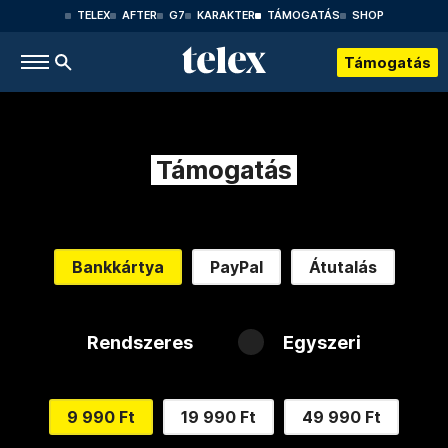
TELEX
AFTER
G7
KARAKTER
TÁMOGATÁS
SHOP
Támogatás
Támogatás
Bankkártya
PayPal
Átutalás
Rendszeres
Egyszeri
9 990 Ft
19 990 Ft
49 990 Ft