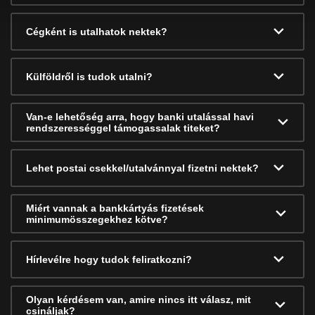
Cégként is utalhatok nektek?
Külföldről is tudok utalni?
Van-e lehetőség arra, hogy banki utalással havi
rendszerességgel támogassalak titeket?
Lehet postai csekkel/utalvánnyal fizetni nektek?
Miért vannak a bankkártyás fizetések
minimumösszegekhez kötve?
Hírlevélre hogy tudok feliratkozni?
Olyan kérdésem van, amire nincs itt válasz, mit
csináljak?