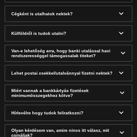
Cégként is utalhatok nektek?
Külföldről is tudok utalni?
Van-e lehetőség arra, hogy banki utalással havi
rendszerességgel támogassalak titeket?
Lehet postai csekkel/utalvánnyal fizetni nektek?
Miért vannak a bankkártyás fizetések
minimumösszegekhez kötve?
Hírlevélre hogy tudok feliratkozni?
Olyan kérdésem van, amire nincs itt válasz, mit
csináljak?