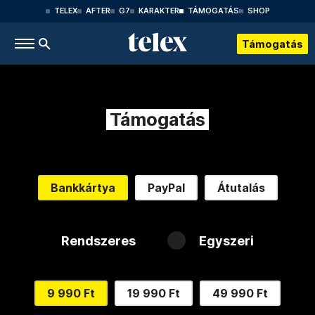
TELEX
AFTER
G7
KARAKTER
TÁMOGATÁS
SHOP
Támogatás
Támogatás
Bankkártya
PayPal
Átutalás
Rendszeres
Egyszeri
9 990 Ft
19 990 Ft
49 990 Ft