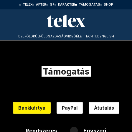
TELEX
AFTER
G7
KARAKTER
TÁMOGATÁS
SHOP
BELFÖLD
KÜLFÖLD
GAZDASÁG
VIDEÓ
ÉLET
TECHTUD
ENGLISH
Támogatás
Bankkártya
PayPal
Átutalás
Rendszeres
Egyszeri