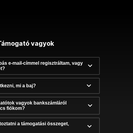
Támogató vagyok
ibás e-mail-címmel regisztráltam, vagy
et?
kezni, mi a baj?
atótok vagyok bankszámláról
incs fiókom?
oztatni a támogatási összeget,