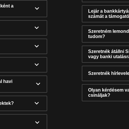
ként a
Lejár a bankkárty
számát a támogató
Szeretném lemonda
tudom?
Szeretnék átállni 
vagy banki utalás
Szeretnék hírlevele
l havi
Olyan kérdésem van
csináljak?
nektek?