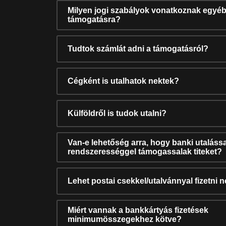
Milyen jogi szabályok vonatkoznak egyéb
támogatásra?
Tudtok számlát adni a támogatásról?
Cégként is utalhatok nektek?
Külföldről is tudok utalni?
Van-e lehetőség arra, hogy banki utalássa
rendszerességgel támogassalak titeket?
Lehet postai csekkel/utalvánnyal fizetni 
Miért vannak a bankkártyás fizetések
minimumösszegekhez kötve?