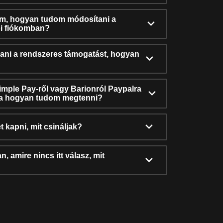
ám, hogyan tudom módosítani a
i fiókomban?
ni a rendszeres támogatást, hogyan
Simple Pay-ről vagy Barionról Paypalra
ra hogyan tudom megtenni?
t kapni, mit csináljak?
, amire nincs itt válasz, mit