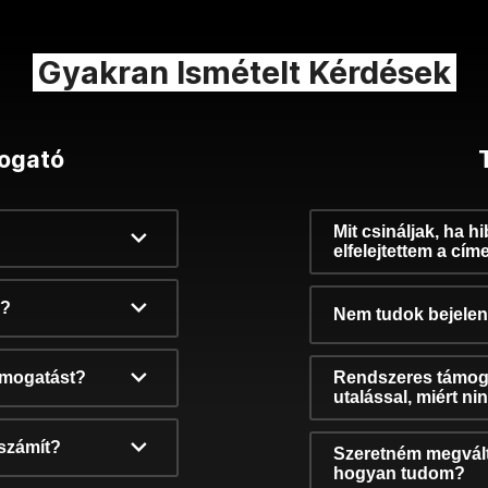
Gyakran Ismételt Kérdések
ogató
Mit csináljak, ha h
elfelejtettem a cím
k?
Nem tudok bejelent
támogatást?
Rendszeres támog
utalással, miért n
számít?
Szeretném megvált
hogyan tudom?