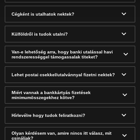
Cégként is utalhatok nektek?
Külföldről is tudok utalni?
Van-e lehetőség arra, hogy banki utalással havi
rendszerességgel támogassalak titeket?
Lehet postai csekkel/utalvánnyal fizetni nektek?
Miért vannak a bankkártyás fizetések
minimumösszegekhez kötve?
Hírlevélre hogy tudok feliratkozni?
Olyan kérdésem van, amire nincs itt válasz, mit
csináljak?