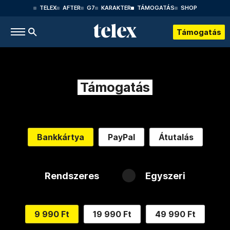
TELEX
AFTER
G7
KARAKTER
TÁMOGATÁS
SHOP
Támogatás
Támogatás
Bankkártya
PayPal
Átutalás
Rendszeres
Egyszeri
9 990 Ft
19 990 Ft
49 990 Ft