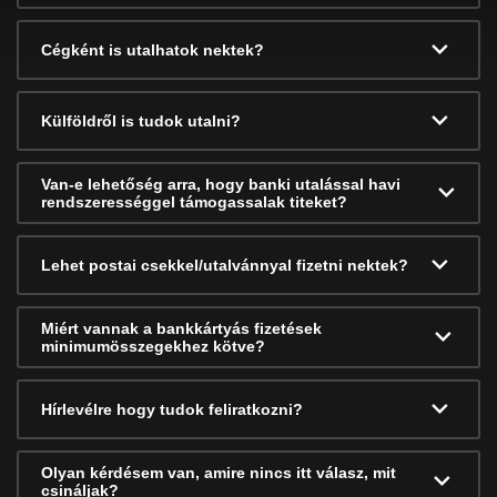
Cégként is utalhatok nektek?
Külföldről is tudok utalni?
Van-e lehetőség arra, hogy banki utalással havi
rendszerességgel támogassalak titeket?
Lehet postai csekkel/utalvánnyal fizetni nektek?
Miért vannak a bankkártyás fizetések
minimumösszegekhez kötve?
Hírlevélre hogy tudok feliratkozni?
Olyan kérdésem van, amire nincs itt válasz, mit
csináljak?