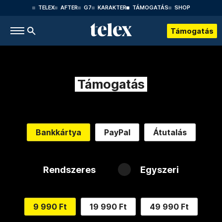
TELEX
AFTER
G7
KARAKTER
TÁMOGATÁS
SHOP
Támogatás
Támogatás
Bankkártya
PayPal
Átutalás
Rendszeres
Egyszeri
9 990 Ft
19 990 Ft
49 990 Ft