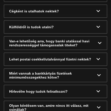
Cégként is utalhatok nektek?
Külföldről is tudok utalni?
Van-e lehetőség arra, hogy banki utalással havi
rendszerességgel támogassalak titeket?
Lehet postai csekkel/utalvánnyal fizetni nektek?
Miért vannak a bankkártyás fizetések
minimumösszegekhez kötve?
Hírlevélre hogy tudok feliratkozni?
Olyan kérdésem van, amire nincs itt válasz, mit
csináljak?