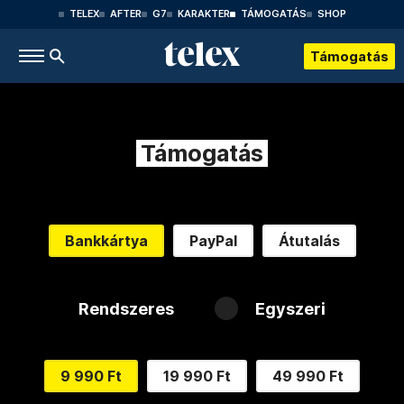
TELEX
AFTER
G7
KARAKTER
TÁMOGATÁS
SHOP
Támogatás
Támogatás
Bankkártya
PayPal
Átutalás
Rendszeres
Egyszeri
9 990 Ft
19 990 Ft
49 990 Ft