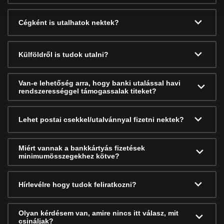
Cégként is utalhatok nektek?
Külföldről is tudok utalni?
Van-e lehetőség arra, hogy banki utalással havi
rendszerességgel támogassalak titeket?
Lehet postai csekkel/utalvánnyal fizetni nektek?
Miért vannak a bankkártyás fizetések
minimumösszegekhez kötve?
Hírlevélre hogy tudok feliratkozni?
Olyan kérdésem van, amire nincs itt válasz, mit
csináljak?