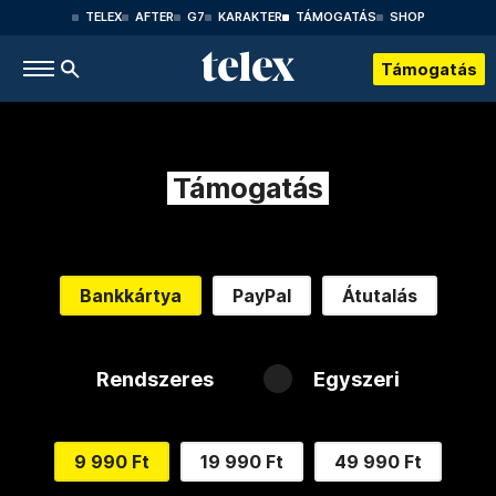
TELEX
AFTER
G7
KARAKTER
TÁMOGATÁS
SHOP
Támogatás
Támogatás
Bankkártya
PayPal
Átutalás
Rendszeres
Egyszeri
9 990 Ft
19 990 Ft
49 990 Ft