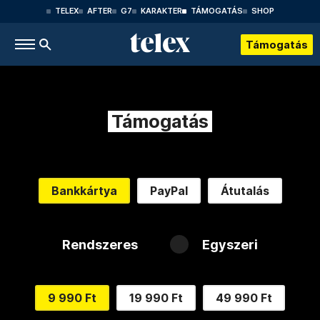
TELEX
AFTER
G7
KARAKTER
TÁMOGATÁS
SHOP
Támogatás
Támogatás
Bankkártya
PayPal
Átutalás
Rendszeres
Egyszeri
9 990 Ft
19 990 Ft
49 990 Ft