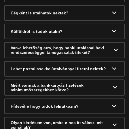
Cégként is utalhatok nektek?
Külföldről is tudok utalni?
Van-e lehetőség arra, hogy banki utalással havi
rendszerességgel támogassalak titeket?
Lehet postai csekkel/utalvánnyal fizetni nektek?
Miért vannak a bankkártyás fizetések
minimumösszegekhez kötve?
Hírlevélre hogy tudok feliratkozni?
Olyan kérdésem van, amire nincs itt válasz, mit
csináljak?