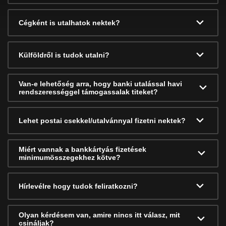
Cégként is utalhatok nektek?
Külföldről is tudok utalni?
Van-e lehetőség arra, hogy banki utalással havi
rendszerességgel támogassalak titeket?
Lehet postai csekkel/utalvánnyal fizetni nektek?
Miért vannak a bankkártyás fizetések
minimumösszegekhez kötve?
Hírlevélre hogy tudok feliratkozni?
Olyan kérdésem van, amire nincs itt válasz, mit
csináljak?