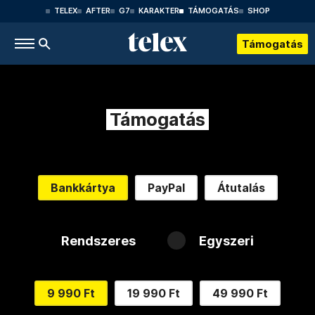
TELEX
AFTER
G7
KARAKTER
TÁMOGATÁS
SHOP
Támogatás
Támogatás
Bankkártya
PayPal
Átutalás
Rendszeres
Egyszeri
9 990 Ft
19 990 Ft
49 990 Ft