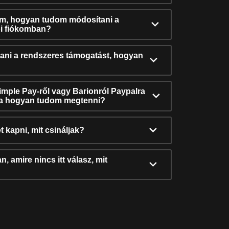
ám, hogyan tudom módosítani a
i fiókomban?
ni a rendszeres támogatást, hogyan
Simple Pay-ről vagy Barionról Paypalra
ra hogyan tudom megtenni?
t kapni, mit csináljak?
, amire nincs itt válasz, mit