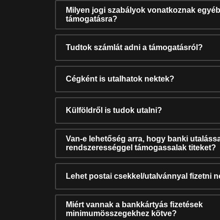
Milyen jogi szabályok vonatkoznak egyéb
támogatásra?
Tudtok számlát adni a támogatásról?
Cégként is utalhatok nektek?
Külföldről is tudok utalni?
Van-e lehetőség arra, hogy banki utalássa
rendszerességgel támogassalak titeket?
Lehet postai csekkel/utalvánnyal fizetni 
Miért vannak a bankkártyás fizetések
minimumösszegekhez kötve?