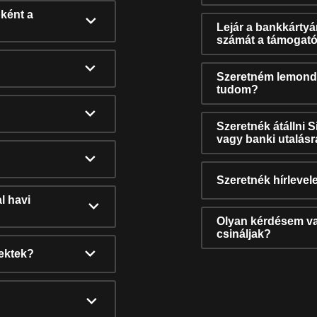
ként a
Lejár a bankkárty
számát a támogató
Szeretném lemonda
tudom?
Szeretnék átállni 
vagy banki utalás
Szeretnék hírlevele
l havi
Olyan kérdésem van
csináljak?
nektek?