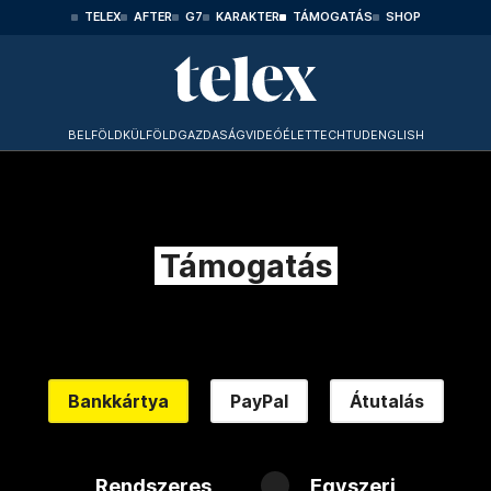
TELEX
AFTER
G7
KARAKTER
TÁMOGATÁS
SHOP
BELFÖLD
KÜLFÖLD
GAZDASÁG
VIDEÓ
ÉLET
TECHTUD
ENGLISH
Támogatás
Bankkártya
PayPal
Átutalás
Rendszeres
Egyszeri