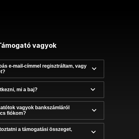
Támogató vagyok
ibás e-mail-címmel regisztráltam, vagy
et?
kezni, mi a baj?
atótok vagyok bankszámláról
incs fiókom?
oztatni a támogatási összeget,