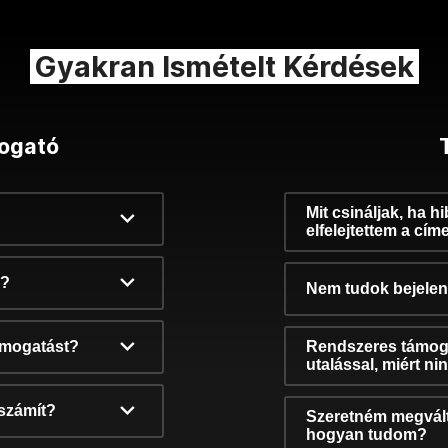
Gyakran Ismételt Kérdések
ogató
Mit csináljak, ha h
elfelejtettem a cím
k?
Nem tudok bejelent
támogatást?
Rendszeres támog
utalással, miért n
számít?
Szeretném megvált
hogyan tudom?