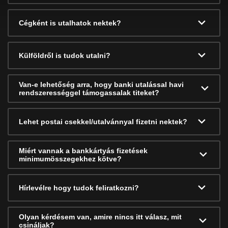
Cégként is utalhatok nektek?
Külföldről is tudok utalni?
Van-e lehetőség arra, hogy banki utalással havi
rendszerességgel támogassalak titeket?
Lehet postai csekkel/utalvánnyal fizetni nektek?
Miért vannak a bankkártyás fizetések
minimumösszegekhez kötve?
Hírlevélre hogy tudok feliratkozni?
Olyan kérdésem van, amire nincs itt válasz, mit
csináljak?