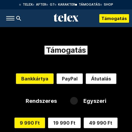
TELEX
AFTER
G7
KARAKTER
TÁMOGATÁS
SHOP
Támogatás
Támogatás
Bankkártya
PayPal
Átutalás
Rendszeres
Egyszeri
9 990 Ft
19 990 Ft
49 990 Ft