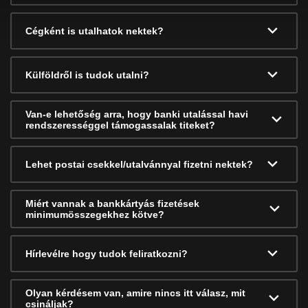
Cégként is utalhatok nektek?
Külföldről is tudok utalni?
Van-e lehetőség arra, hogy banki utalással havi
rendszerességgel támogassalak titeket?
Lehet postai csekkel/utalvánnyal fizetni nektek?
Miért vannak a bankkártyás fizetések
minimumösszegekhez kötve?
Hírlevélre hogy tudok feliratkozni?
Olyan kérdésem van, amire nincs itt válasz, mit
csináljak?