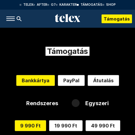
TELEX
AFTER
G7
KARAKTER
TÁMOGATÁS
SHOP
Támogatás
Támogatás
Bankkártya
PayPal
Átutalás
Rendszeres
Egyszeri
9 990 Ft
19 990 Ft
49 990 Ft