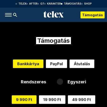
TELEX
AFTER
G7
KARAKTER
TÁMOGATÁS
SHOP
Támogatás
Támogatás
Bankkártya
PayPal
Átutalás
Rendszeres
Egyszeri
9 990 Ft
19 990 Ft
49 990 Ft