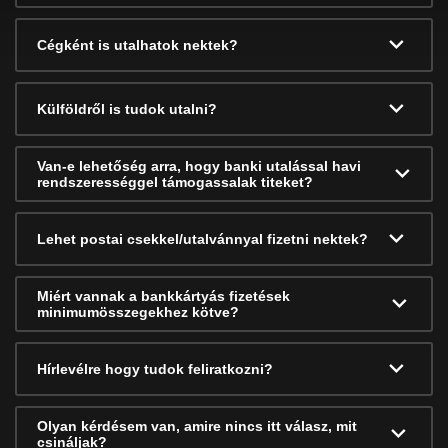
Cégként is utalhatok nektek?
Külföldről is tudok utalni?
Van-e lehetőség arra, hogy banki utalással havi
rendszerességgel támogassalak titeket?
Lehet postai csekkel/utalvánnyal fizetni nektek?
Miért vannak a bankkártyás fizetések
minimumösszegekhez kötve?
Hírlevélre hogy tudok feliratkozni?
Olyan kérdésem van, amire nincs itt válasz, mit
csináljak?