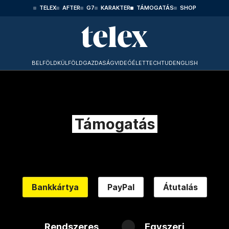
TELEX
AFTER
G7
KARAKTER
TÁMOGATÁS
SHOP
BELFÖLD
KÜLFÖLD
GAZDASÁG
VIDEÓ
ÉLET
TECHTUD
ENGLISH
Támogatás
Bankkártya
PayPal
Átutalás
Rendszeres
Egyszeri