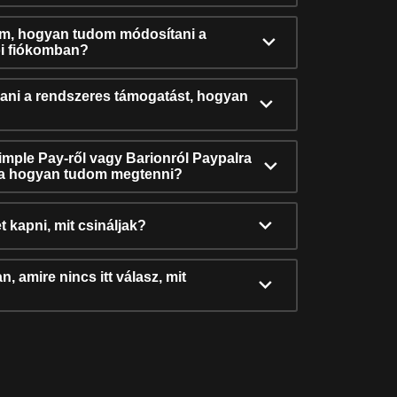
ám, hogyan tudom módosítani a
i fiókomban?
ni a rendszeres támogatást, hogyan
Simple Pay-ről vagy Barionról Paypalra
ra hogyan tudom megtenni?
t kapni, mit csináljak?
, amire nincs itt válasz, mit