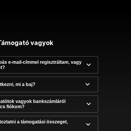
Támogató vagyok
ibás e-mail-címmel regisztráltam, vagy
et?
kezni, mi a baj?
atótok vagyok bankszámláról
incs fiókom?
oztatni a támogatási összeget,