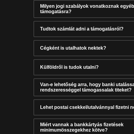
Milyen jogi szabályok vonatkoznak egyéb
támogatásra?
Tudtok számlát adni a támogatásról?
Cégként is utalhatok nektek?
Külföldről is tudok utalni?
Van-e lehetőség arra, hogy banki utalássa
rendszerességgel támogassalak titeket?
Lehet postai csekkel/utalvánnyal fizetni 
Miért vannak a bankkártyás fizetések
minimumösszegekhez kötve?