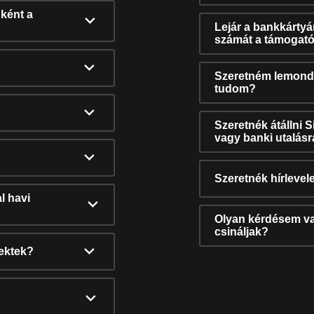
ként a
Lejár a bankkárty
számát a támogató
Szeretném lemonda
tudom?
Szeretnék átállni 
vagy banki utalás
Szeretnék hírlevele
l havi
Olyan kérdésem van
csináljak?
nektek?