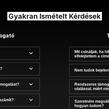
Gyakran Ismételt Kérdések
ogató
Mit csináljak, ha h
elfelejtettem a cím
k?
Nem tudok bejelent
támogatást?
Rendszeres támog
utalással, miért n
számít?
Szeretném megvált
hogyan tudom?