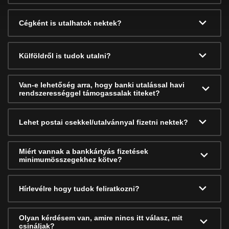
Cégként is utalhatok nektek?
Külföldről is tudok utalni?
Van-e lehetőség arra, hogy banki utalással havi
rendszerességgel támogassalak titeket?
Lehet postai csekkel/utalvánnyal fizetni nektek?
Miért vannak a bankkártyás fizetések
minimumösszegekhez kötve?
Hírlevélre hogy tudok feliratkozni?
Olyan kérdésem van, amire nincs itt válasz, mit
csináljak?