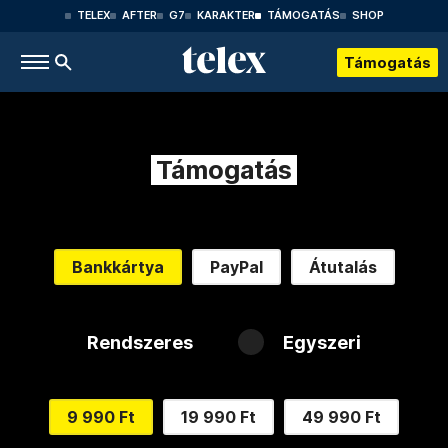
TELEX
AFTER
G7
KARAKTER
TÁMOGATÁS
SHOP
Támogatás
Támogatás
Bankkártya
PayPal
Átutalás
Rendszeres
Egyszeri
9 990 Ft
19 990 Ft
49 990 Ft