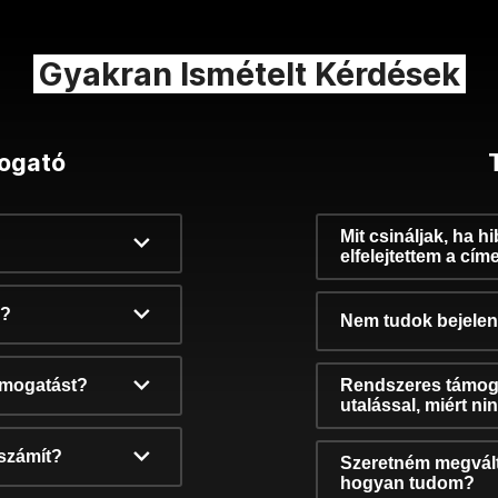
Gyakran Ismételt Kérdések
ogató
Mit csináljak, ha h
elfelejtettem a cím
k?
Nem tudok bejelent
támogatást?
Rendszeres támog
utalással, miért n
számít?
Szeretném megvált
hogyan tudom?