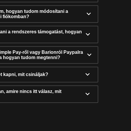
ám, hogyan tudom módosítani a
i fiókomban?
ni a rendszeres támogatást, hogyan
Simple Pay-ről vagy Barionról Paypalra
ra hogyan tudom megtenni?
t kapni, mit csináljak?
, amire nincs itt válasz, mit