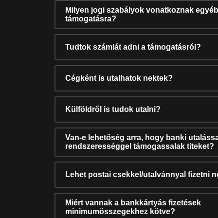
Milyen jogi szabályok vonatkoznak egyéb
támogatásra?
Tudtok számlát adni a támogatásról?
Cégként is utalhatok nektek?
Külföldről is tudok utalni?
Van-e lehetőség arra, hogy banki utalássa
rendszerességgel támogassalak titeket?
Lehet postai csekkel/utalvánnyal fizetni 
Miért vannak a bankkártyás fizetések
minimumösszegekhez kötve?