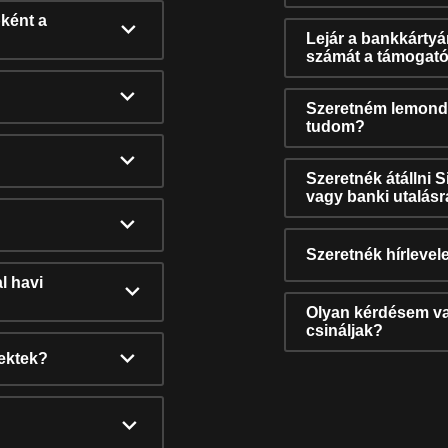
ként a
Lejár a bankkárty
számát a támogató
Szeretném lemonda
tudom?
Szeretnék átállni 
vagy banki utalás
Szeretnék hírlevele
l havi
Olyan kérdésem van
csináljak?
nektek?