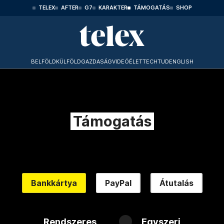
TELEX
AFTER
G7
KARAKTER
TÁMOGATÁS
SHOP
BELFÖLD
KÜLFÖLD
GAZDASÁG
VIDEÓ
ÉLET
TECHTUD
ENGLISH
Támogatás
Bankkártya
PayPal
Átutalás
Rendszeres
Egyszeri