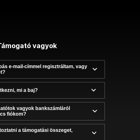
Támogató vagyok
ibás e-mail-címmel regisztráltam, vagy
et?
kezni, mi a baj?
atótok vagyok bankszámláról
incs fiókom?
oztatni a támogatási összeget,