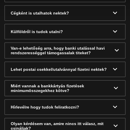
Cégként is utalhatok nektek?
Külföldről is tudok utalni?
Van-e lehetőség arra, hogy banki utalással havi
rendszerességgel támogassalak titeket?
Lehet postai csekkel/utalvánnyal fizetni nektek?
Miért vannak a bankkártyás fizetések
minimumösszegekhez kötve?
Hírlevélre hogy tudok feliratkozni?
Olyan kérdésem van, amire nincs itt válasz, mit
csináljak?