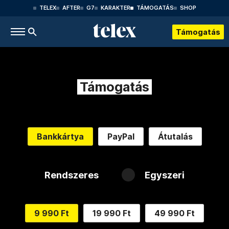
TELEX
AFTER
G7
KARAKTER
TÁMOGATÁS
SHOP
Támogatás
Támogatás
Bankkártya
PayPal
Átutalás
Rendszeres
Egyszeri
9 990 Ft
19 990 Ft
49 990 Ft